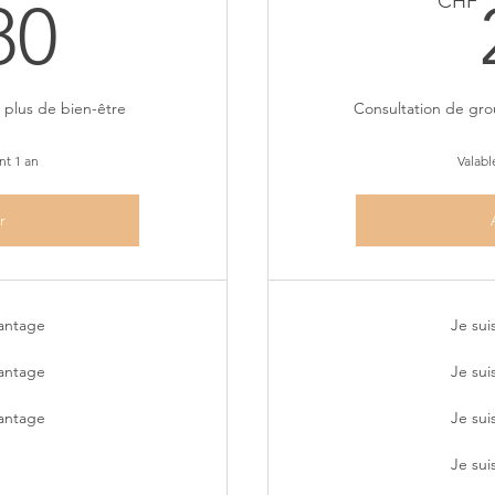
380CHF
CHF
80
 plus de bien-être
Consultation de gro
nt 1 an
Valabl
r
vantage
Je sui
vantage
Je sui
vantage
Je sui
Je sui