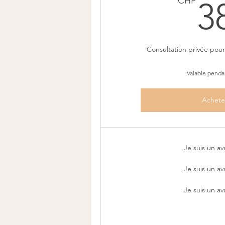
CHF
3
Consultation privée pour
Valable penda
Achete
Je suis un a
Je suis un a
Je suis un a