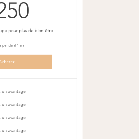
250CHF
250
upe pour plus de bien-être
e pendant 1 an
Acheter
s un avantage
s un avantage
s un avantage
s un avantage